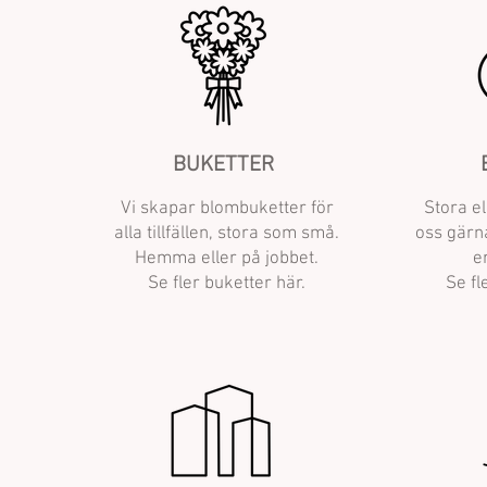
BUKETTER
Vi skapar blombuketter för
Stora e
alla tillfällen, stora som små.
oss gärna
Hemma eller på jobbet.
e
Se fler buketter här.
Se fl