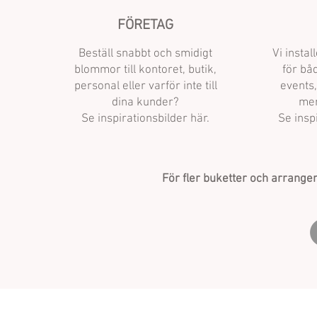
FÖRETAG
Beställ snabbt och smidigt
Vi insta
blommor till kontoret, butik,
för bå
personal eller varför inte till
events,
dina kunder?
mer
Se inspirationsbilder här.
Se insp
För fler buketter och arrange